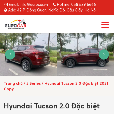
Email: info@eurocar.vn
Hotline: 058 839 6666
Add: 42 P. Đông Quan, Nghĩa Đô, Cầu Giấy, Hà Nội
Trang chủ
/
5 Series
/
Hyundai Tucson 2.0 Đặc biệt 2021
Copy
Hyundai Tucson 2.0 Đặc biệt