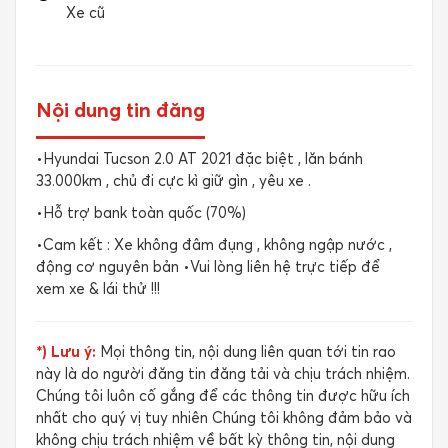
Xe cũ
Nội dung tin đăng
•Hyundai Tucson 2.0 AT 2021 đặc biệt , lăn bánh
33.000km , chủ đi cực kì giữ gìn , yêu xe .
•Hỗ trợ bank toàn quốc (70%)
•Cam kết : Xe không đâm đụng , không ngập nước ,
động cơ nguyên bản •Vui lòng liên hệ trực tiếp để
xem xe & lái thử !!!
*) Lưu ý:
Mọi thông tin, nội dung liên quan tới tin rao
này là do người đăng tin đăng tải và chịu trách nhiệm.
Chúng tôi luôn cố gắng để các thông tin được hữu ích
nhất cho quý vị tuy nhiên Chúng tôi không đảm bảo và
không chịu trách nhiệm về bất kỳ thông tin, nội dung