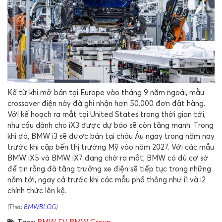
Kể từ khi mở bán tại
Europe
vào tháng 9 năm ngoái, mẫu
crossover điện này đã ghi nhận hơn 50.000 đơn đặt hàng.
Với kế hoạch ra mắt tại
United States
trong thời gian tới,
nhu cầu dành cho iX3 được dự báo sẽ còn tăng mạnh. Trong
khi đó,
BMW i3
sẽ được bán tại châu Âu ngay trong năm nay
trước khi cập bến thị trường Mỹ vào năm 2027. Với các mẫu
BMW iX5
và
BMW iX7
đang chờ ra mắt, BMW có đủ cơ sở
để tin rằng đà tăng trưởng xe điện sẽ tiếp tục trong những
năm tới, ngay cả trước khi các mẫu phổ thông như i1 và i2
chính thức lên kệ.
(Theo
BMWBLOG
)