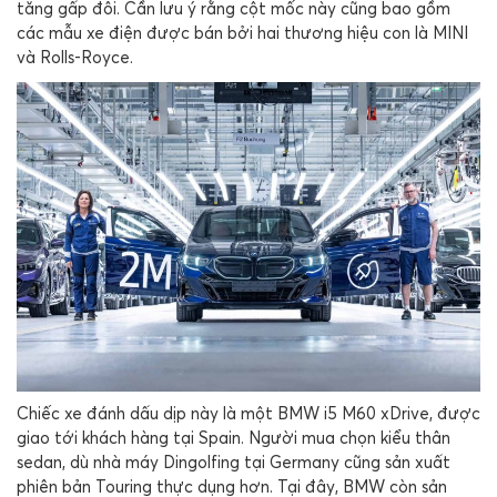
tăng gấp đôi. Cần lưu ý rằng cột mốc này cũng bao gồm
các mẫu xe điện được bán bởi hai thương hiệu con là
MINI
và
Rolls-Royce
.
Chiếc xe đánh dấu dịp này là một
BMW i5 M60 xDrive
, được
giao tới khách hàng tại
Spain
. Người mua chọn kiểu thân
sedan, dù nhà máy
Dingolfing
tại
Germany
cũng sản xuất
phiên bản Touring thực dụng hơn. Tại đây, BMW còn sản