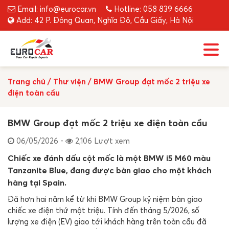
Email: info@eurocar.vn
Hotline: 058 839 6666
Add: 42 P. Đông Quan, Nghĩa Đô, Cầu Giấy, Hà Nội
Trang chủ
/
Thư viện
/
BMW Group đạt mốc 2 triệu xe
điện toàn cầu
BMW Group đạt mốc 2 triệu xe điện toàn cầu
06/05/2026 -
2,106 Lượt xem
Chiếc xe đánh dấu cột mốc là một
BMW i5 M60
màu
Tanzanite Blue, đang được bàn giao cho một khách
hàng tại
Spain
.
Đã hơn hai năm kể từ khi
BMW Group
kỷ niệm bàn giao
chiếc xe điện thứ một triệu. Tính đến tháng 5/2026, số
lượng xe điện (EV) giao tới khách hàng trên toàn cầu đã