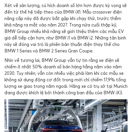
Xét về sản lượng, cú hích doanh số lớn hơn được kỳ vọng sẽ
đến từ thế hệ tiếp theo của
BMW iX1
. Mẫu crossover điện
nâng cấp này đã được bắt gặp khi chạy thử, trước thềm
khả năng ra mắt vào năm 2027. Trong nửa cuối thập kỷ,
BMW Group
nhiều khả năng sẽ giới thiệu thêm các mẫu EV
giá dễ tiếp cận hơn, như
BMW i1
và
BMW i2
. Những tân binh
này sẽ đóng vai trò là phiên bản thuần điện thay thế cho
BMW 1 Series
và
BMW 2 Series Gran Coupe
.
Nhìn về tương lai, BMW Group vẫn tự tin rằng xe điện sẽ
chiếm ít nhất 50% doanh số bán hàng hằng năm vào năm
2030. Tuy nhiên, vẫn còn nhiều việc phải làm khi các mẫu xe
không sử dụng động cơ đốt trong mới chỉ chiếm 17,9% tổng
lượng xe giao trong năm ngoái. Hãng xe có trụ sở tại
Munich
đang được khích lệ bởi thành công ban đầu của
BMW iX3
.