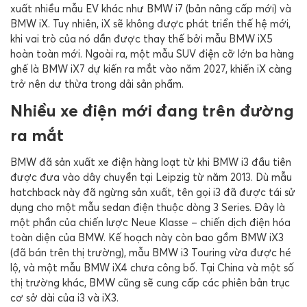
xuất nhiều mẫu EV khác như
BMW i7
(bản nâng cấp mới) và
BMW iX
. Tuy nhiên, iX sẽ không được phát triển thế hệ mới,
khi vai trò của nó dần được thay thế bởi mẫu
BMW iX5
hoàn toàn mới. Ngoài ra, một mẫu SUV điện cỡ lớn ba hàng
ghế là
BMW iX7
dự kiến ra mắt vào năm 2027, khiến iX càng
trở nên dư thừa trong dải sản phẩm.
Nhiều xe điện mới đang trên đường
ra mắt
BMW đã sản xuất xe điện hàng loạt từ khi
BMW i3
đầu tiên
được đưa vào dây chuyền tại
Leipzig
từ năm 2013. Dù mẫu
hatchback này đã ngừng sản xuất, tên gọi i3 đã được tái sử
dụng cho một mẫu sedan điện thuộc dòng 3 Series. Đây là
một phần của chiến lược
Neue Klasse
– chiến dịch điện hóa
toàn diện của BMW. Kế hoạch này còn bao gồm
BMW iX3
(đã bán trên thị trường), mẫu
BMW i3 Touring
vừa được hé
lộ, và một mẫu
BMW iX4
chưa công bố. Tại
China
và một số
thị trường khác, BMW cũng sẽ cung cấp các phiên bản trục
cơ sở dài của i3 và iX3.