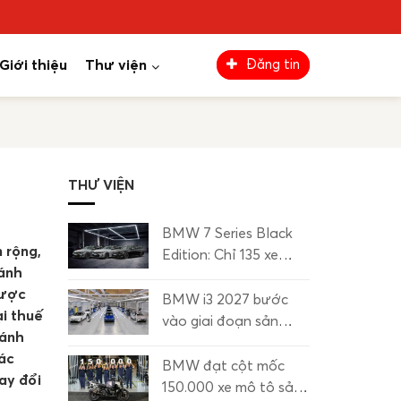
Giới thiệu
Thư viện
Đăng tin
THƯ VIỆN
BMW 7 Series Black
 rộng,
Edition: Chỉ 135 xe
ánh
dành riêng cho thị
được
trường Hàn Quốc
BMW i3 2027 bước
i thuế
vào giai đoạn sản
ránh
xuất hàng loạt
xác
BMW đạt cột mốc
ay đổi
150.000 xe mô tô sản