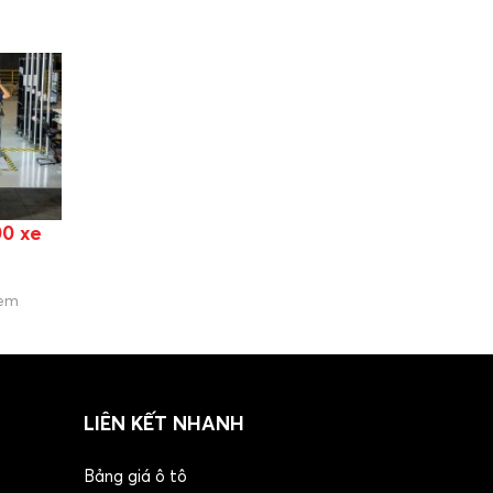
0 xe
xem
LIÊN KẾT NHANH
Bảng giá ô tô