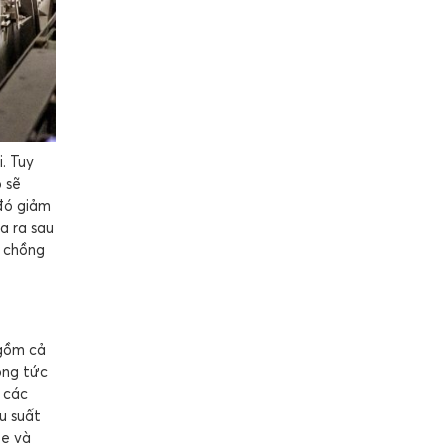
. Tuy
 sẽ
 đó giảm
a ra sau
ế chồng
 gồm cả
ộng tức
 các
u suất
pe và