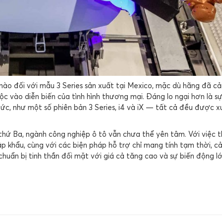
nào đối với mẫu 3 Series sản xuất tại Mexico, mặc dù hãng đã c
ộc vào diễn biến của tình hình thương mại. Đáng lo ngại hơn là sự
c, như một số phiên bản 3 Series, i4 và iX — tất cả đều được x
hứ Ba, ngành công nghiệp ô tô vẫn chưa thể yên tâm. Với việc 
hập khẩu, cùng với các biện pháp hỗ trợ chỉ mang tính tạm thời, c
chuẩn bị tinh thần đối mặt với giá cả tăng cao và sự biến động l