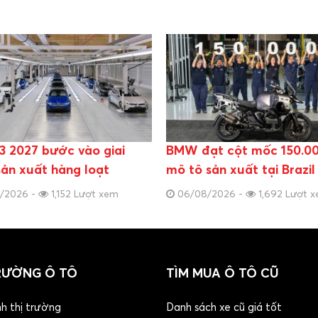
 2027 bước vào giai
BMW đạt cột mốc 150.00
ản xuất hàng loạt
mô tô sản xuất tại Brazil
/2026 -
1,152 Lượt xem
06/08/2026 -
1,692 Lượt 
RƯỜNG Ô TÔ
TÌM MUA Ô TÔ CŨ
nh thị trường
Danh sách xe cũ giá tốt