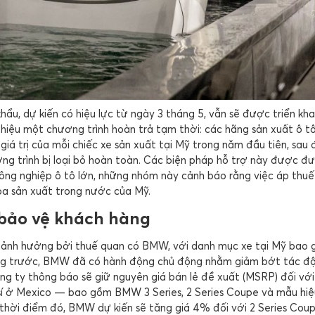
hẩu, dự kiến có hiệu lực từ ngày 3 tháng 5, vẫn sẽ được triển khai
thiệu một chương trình hoàn trả tạm thời: các hãng sản xuất ô tô
iá trị của mỗi chiếc xe sản xuất tại Mỹ trong năm đầu tiên, sau
ng trình bị loại bỏ hoàn toàn. Các biện pháp hỗ trợ này được đư
ng nghiệp ô tô lớn, những nhóm này cảnh báo rằng việc áp thu
ọa sản xuất trong nước của Mỹ.
bảo vệ khách hàng
bị ảnh hưởng bởi thuế quan có BMW, với danh mục xe tại Mỹ bao
ng trước, BMW đã có hành động chủ động nhằm giảm bớt tác đ
ông ty thông báo sẽ giữ nguyên giá bán lẻ đề xuất (MSRP) đối với
sí ở Mexico — bao gồm BMW 3 Series, 2 Series Coupe và mẫu hiệ
thời điểm đó, BMW dự kiến sẽ tăng giá 4% đối với 2 Series Cou