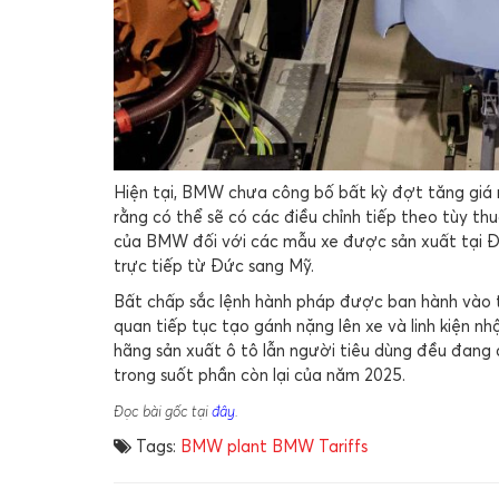
Hiện tại, BMW chưa công bố bất kỳ đợt tăng giá 
rằng có thể sẽ có các điều chỉnh tiếp theo tùy thu
của BMW đối với các mẫu xe được sản xuất tại Đứ
trực tiếp từ Đức sang Mỹ.
Bất chấp sắc lệnh hành pháp được ban hành vào t
quan tiếp tục tạo gánh nặng lên xe và linh kiện n
hãng sản xuất ô tô lẫn người tiêu dùng đều đang 
trong suốt phần còn lại của năm 2025.
Đọc bài gốc tại
đây
.
Tags:
BMW plant
BMW Tariffs