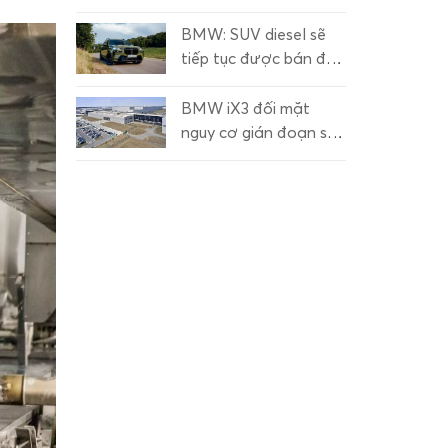
xuất tại Brazil
BMW: SUV diesel sẽ
tiếp tục được bán đến
thập niên 2030
BMW iX3 đối mặt
nguy cơ gián đoạn sản
xuất tại Hungary