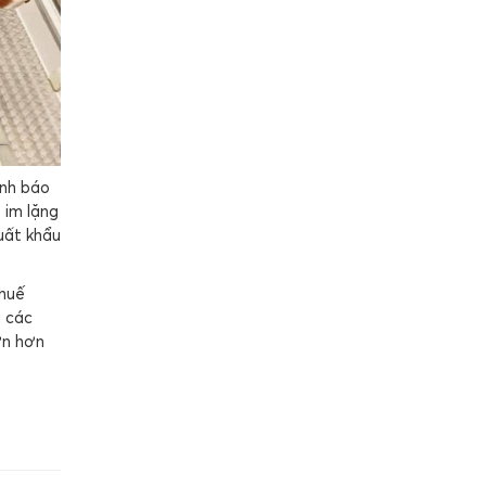
ảnh báo
 im lặng
uất khẩu
thuế
ả các
ớn hơn