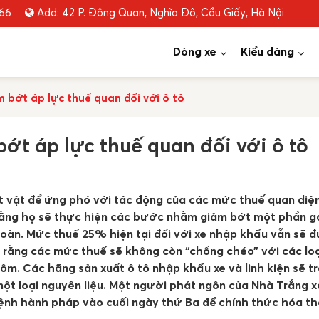
666
Add: 42 P. Đông Quan, Nghĩa Đô, Cầu Giấy, Hà Nội
Dòng xe
Kiểu dáng
 bớt áp lực thuế quan đối với ô tô
ớt áp lực thuế quan đối với ô tô
t vật để ứng phó với tác động của các mức thuế quan diện
rằng họ sẽ thực hiện các bước nhằm giảm bớt một phần g
toàn. Mức thuế 25% hiện tại đối với xe nhập khẩu vẫn sẽ 
 rằng các mức thuế sẽ không còn “chồng chéo” với các loạ
ôm. Các hãng sản xuất ô tô nhập khẩu xe và linh kiện sẽ t
 một loại nguyên liệu. Một người phát ngôn của Nhà Trắng 
ệnh hành pháp vào cuối ngày thứ Ba để chính thức hóa th