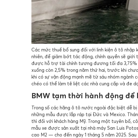
Các mức thuế bổ sung đối với linh kiện ô tô nhập k
nhiên, để giảm bớt tác động, chính quyền sẽ giới 
được hỗ trợ tài chính tương đương tối đa 3,75% g
xuống còn 2,5% trong năm thứ hai, trước khi chươ
khi có sự vận động mạnh mẽ từ sáu nhóm ngành cô
chéo có thể làm tê liệt các nhà cung cấp và đe d
BMW tạm thời hành động để 
Trong số các hãng ô tô nước ngoài đặc biệt dễ 
những mẫu được lắp ráp tại Đức và Mexico. Thá
thì đối với khách hàng Mỹ. Trong một tuyên bố, c
mẫu xe được sản xuất tại nhà máy San Luis Poto
cao M2 — cho đến ngày 1 tháng 5 năm 2025. Sau 