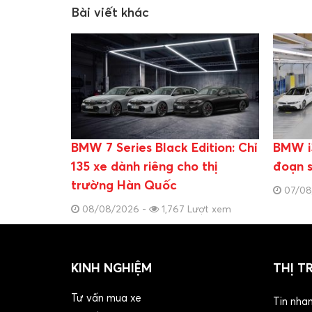
Bài viết khác
BMW 7 Series Black Edition: Chỉ
BMW i3
135 xe dành riêng cho thị
đoạn s
trường Hàn Quốc
07/08
08/08/2026 -
1,767 Lượt xem
KINH NGHIỆM
THỊ T
Tư vấn mua xe
Tin nha