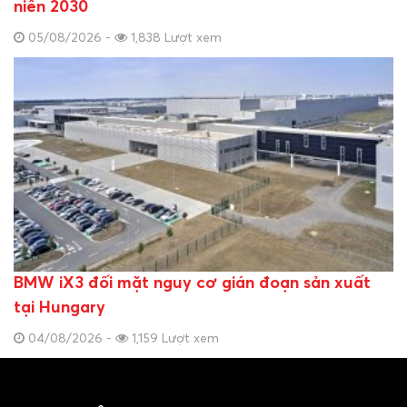
niên 2030
05/08/2026 -
1,838 Lượt xem
BMW iX3 đối mặt nguy cơ gián đoạn sản xuất
tại Hungary
04/08/2026 -
1,159 Lượt xem