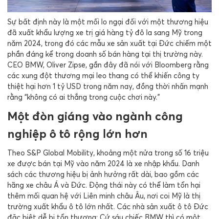
Sự bất định này là một mối lo ngại đối với một thương hiệu
đã xuất khẩu lượng xe trị giá hàng tỷ đô la sang Mỹ trong
năm 2024, trong đó các mẫu xe sản xuất tại Đức chiếm một
phần đáng kể trong doanh số bán hàng tại thị trường này.
CEO BMW, Oliver Zipse, gần đây đã nói với Bloomberg rằng
các xung đột thương mại leo thang có thể khiến công ty
thiệt hại hơn 1 tỷ USD trong năm nay, đồng thời nhấn mạnh
rằng “không có ai thắng trong cuộc chơi này.”
Một đòn giáng vào ngành công
nghiệp ô tô rộng lớn hơn
Theo S&P Global Mobility, khoảng một nửa trong số 16 triệu
xe được bán tại Mỹ vào năm 2024 là xe nhập khẩu. Danh
sách các thương hiệu bị ảnh hưởng rất dài, bao gồm các
hãng xe châu Á và Đức. Động thái này có thể làm tổn hại
thêm mối quan hệ với Liên minh châu Âu, nơi coi Mỹ là thị
trường xuất khẩu ô tô lớn nhất. Các nhà sản xuất ô tô Đức
đặc biệt dễ bị tổn thương: Cứ sáu chiếc BMW thì có một