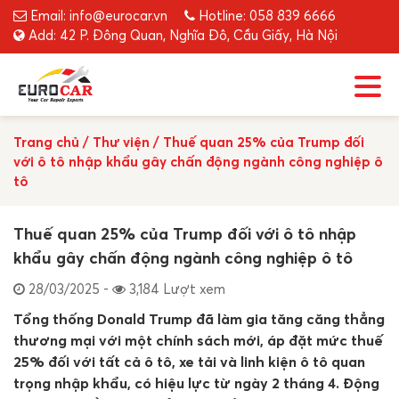
Email: info@eurocar.vn
Hotline: 058 839 6666
Add: 42 P. Đông Quan, Nghĩa Đô, Cầu Giấy, Hà Nội
Trang chủ
/
Thư viện
/
Thuế quan 25% của Trump đối
với ô tô nhập khẩu gây chấn động ngành công nghiệp ô
tô
Thuế quan 25% của Trump đối với ô tô nhập
khẩu gây chấn động ngành công nghiệp ô tô
28/03/2025 -
3,184 Lượt xem
Tổng thống Donald Trump đã làm gia tăng căng thẳng
thương mại với một chính sách mới, áp đặt mức thuế
25% đối với tất cả ô tô, xe tải và linh kiện ô tô quan
trọng nhập khẩu, có hiệu lực từ ngày 2 tháng 4. Động