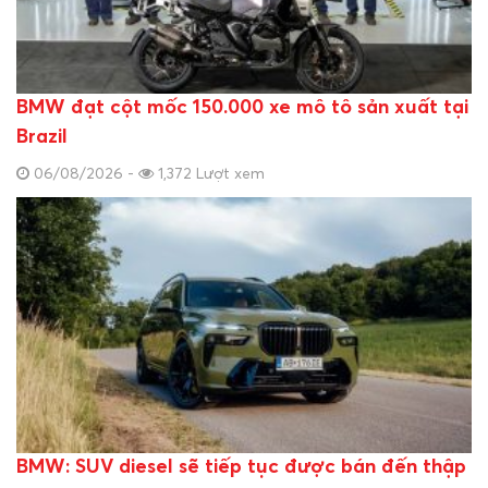
BMW đạt cột mốc 150.000 xe mô tô sản xuất tại
Brazil
06/08/2026 -
1,372 Lượt xem
BMW: SUV diesel sẽ tiếp tục được bán đến thập