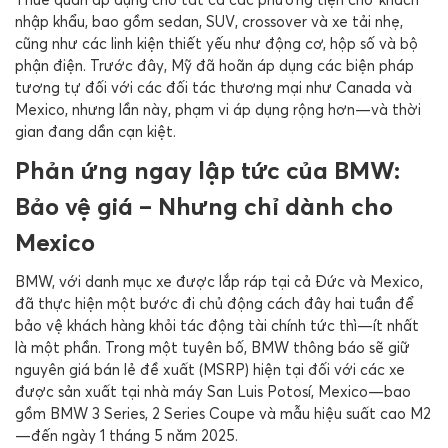
Thuế quan áp dụng cho tất cả các phương tiện chở khách
nhập khẩu, bao gồm sedan, SUV, crossover và xe tải nhẹ,
cũng như các linh kiện thiết yếu như động cơ, hộp số và bộ
phận điện. Trước đây, Mỹ đã hoãn áp dụng các biện pháp
tương tự đối với các đối tác thương mại như Canada và
Mexico, nhưng lần này, phạm vi áp dụng rộng hơn—và thời
gian đang dần cạn kiệt.
Phản ứng ngay lập tức của BMW:
Bảo vệ giá – Nhưng chỉ dành cho
Mexico
BMW, với danh mục xe được lắp ráp tại cả Đức và Mexico,
đã thực hiện một bước đi chủ động cách đây hai tuần để
bảo vệ khách hàng khỏi tác động tài chính tức thì—ít nhất
là một phần. Trong một tuyên bố, BMW thông báo sẽ giữ
nguyên giá bán lẻ đề xuất (MSRP) hiện tại đối với các xe
được sản xuất tại nhà máy San Luis Potosí, Mexico—bao
gồm BMW 3 Series, 2 Series Coupe và mẫu hiệu suất cao M2
—đến ngày 1 tháng 5 năm 2025.