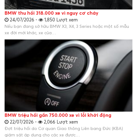
BMW thu hồi 318.000 xe vì nguy cơ cháy
24/07/2026 -
1,850 Lượt xem
Nếu bạn đang sở hữu BMW X3, X4, 3 Series hoặc một số mẫu
xe đời mới khác, xe của…
BMW triệu hồi gần 750.000 xe vì lỗi khởi động
22/07/2026 -
2,066 Lượt xem
Đợt triệu hồi do Cơ quan Giao thông Liên bang Đức (KBA)
giám sát áp dụng cho các xe được…