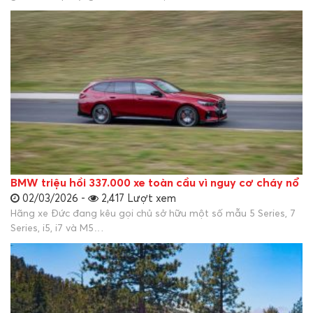
BMW triệu hồi 337.000 xe toàn cầu vì nguy cơ cháy nổ
02/03/2026 -
2,417 Lượt xem
Hãng xe Đức đang kêu gọi chủ sở hữu một số mẫu 5 Series, 7
Series, i5, i7 và M5…