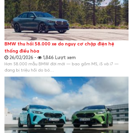
BMW thu hồi 58.000 xe do nguy cơ chập điện hệ
thống điều hòa
26/02/2026 -
1,846 Lượt xem
Hơn 58.000 mẫu BMW đời mới — bao gồm M5, i5 và i7 —
đang bị triệu hồi do bó…