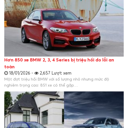
Hơn 850 xe BMW 2, 3, 4 Series bị triệu hồi do lỗi an
toàn
18/01/2026 -
2,657 Lượt xem
Một đợt triệu hồi BMW với số lượng nhỏ nhưng mức độ
nghiêm trọng cao: 851 xe có thể gặp…