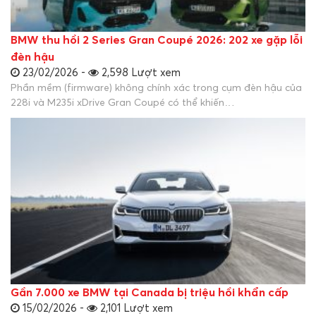
BMW thu hồi 2 Series Gran Coupé 2026: 202 xe gặp lỗi
đèn hậu
23/02/2026 -
2,598 Lượt xem
Phần mềm (firmware) không chính xác trong cụm đèn hậu của
228i và M235i xDrive Gran Coupé có thể khiến…
Gần 7.000 xe BMW tại Canada bị triệu hồi khẩn cấp
15/02/2026 -
2,101 Lượt xem