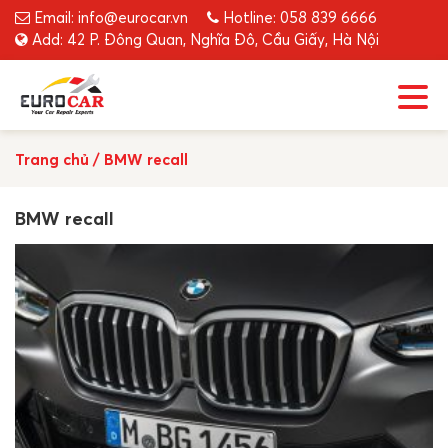
Email: info@eurocar.vn
Hotline: 058 839 6666
Add: 42 P. Đông Quan, Nghĩa Đô, Cầu Giấy, Hà Nội
Trang chủ
/
BMW recall
BMW recall