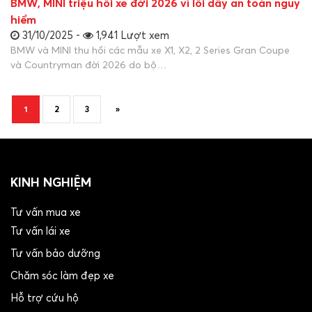
BMW, MINI triệu hồi xe đời 2026 vì lỗi dây an toàn nguy
hiểm
31/10/2025 -
1,941 Lượt xem
BMW và MINI thu hồi các mẫu xe X1, X2, 2 Series Gran Coupe
và Countryman đời 2026 do bộ…
»
1
2
3
KINH NGHIỆM
Tư vấn mua xe
Tư vấn lái xe
Tư vấn bảo dưỡng
Chăm sóc làm đẹp xe
Hỗ trợ cứu hộ