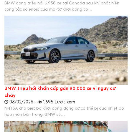
BMW đang triệu hồi 6.958 xe tại Canada sau khi phát hiện
công tắc solenoid của mô-tơ khởi động có…
BMW triệu hồi khẩn cấp gần 90.000 xe vì nguy cơ
cháy
08/02/2026 -
1,695 Lượt xem
NHTSA cho biết bộ khởi động động cơ có thể bị quá nhiệt do
hao mòn bên trong; BMW sẽ…