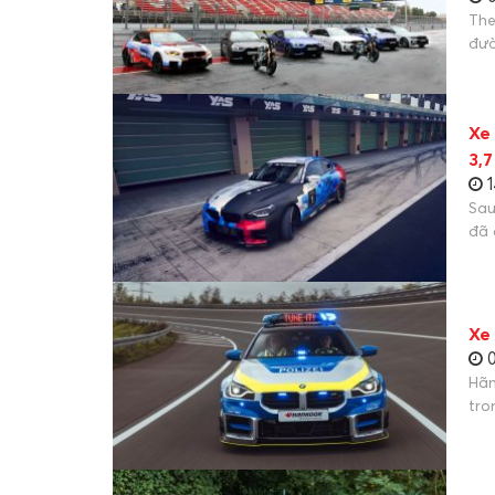
The
đườ
Xe
3,7
1
Sau
đã 
Xe
0
Hãn
tro