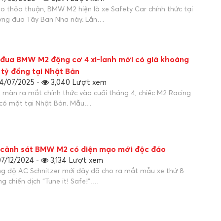
o thỏa thuận, BMW M2 hiện là xe Safety Car chính thức tại
ng đua Tây Ban Nha này. Lần…
 đua BMW M2 động cơ 4 xi-lanh mới có giá khoảng
 tỷ đồng tại Nhật Bản
4/07/2025 -
3,040 Lượt xem
 màn ra mắt chính thức vào cuối tháng 4, chiếc M2 Racing
có mặt tại Nhật Bản. Mẫu…
 cảnh sát BMW M2 có diện mạo mới độc đáo
7/12/2024 -
3,134 Lượt xem
g độ AC Schnitzer mới đây đã cho ra mắt mẫu xe thứ 8
ng chiến dịch “Tune it! Safe!”.…