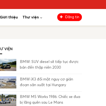
Giới thiệu
Thư viện
Đăng tin
Ư VIỆN
BMW: SUV diesel sẽ tiếp tục được
bán đến thập niên 2030
BMW iX3 đối mặt nguy cơ gián
đoạn sản xuất tại Hungary
BMW M5 Works 1986: Chiếc xe đua
bị lãng quên sau Le Mans