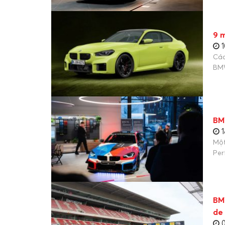
9 m
1
Các
BM
BM
1
Một
Per
BM
de
0