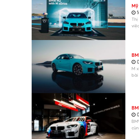
Mỹ
1
Thị
việ
BM
0
M x
bài
BM
0
BMW
cùn