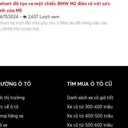
nhart đã tạo ra một chiếc BMW M2 điên rồ với sức
nh của M5
4/11/2024 -
2,637 Lượt xem
hart lại một lần nữa gây chú ý. Mặc dù đã nâng cấp các
u BMW M2 từ khi thế…
RƯỜNG Ô TÔ
TÌM MUA Ô TÔ CŨ
nh thị trường
Danh sách xe cũ giá tốt
ức về ô tô
Xe cũ từ 300-400 triệu
mại hãng xe
Xe cũ từ 400-500 triệu
á xe
Xe cũ từ 500-600 triêu