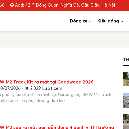
666
Add: 42 P. Đông Quan, Nghĩa Đô, Cầu Giấy, Hà Nội
Dòng xe
Kiểu dáng
TH
W M2 Track Kit ra mắt tại Goodwood 2026
0/07/2026 -
2,029 Lượt xem
 phá kỷ lục của chính mình tại Nürburgring, BMW M2 Track
 tiếp tục chinh phục đường đua leo…
W M2 sắp ra mắt bản dẫn động 4 bánh vì thị trường