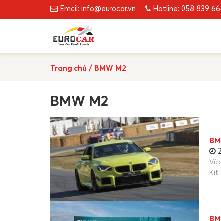
Email: info@eurocar.vn
Hotline: 058 839 6
Trang chủ
/
BMW M2
BMW M2
BM
2
Vừa
Kit
BM