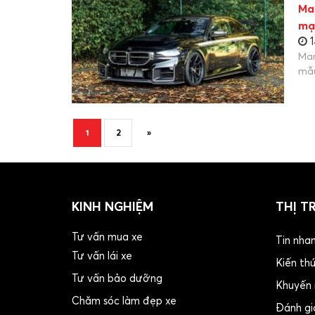
Ma
mạ
1
Man
mẫ
»
1
2
KINH NGHIỆM
THỊ T
Tư vấn mua xe
Tin nha
Tư vấn lái xe
Kiến th
Tư vấn bảo dưỡng
Khuyến 
Chăm sóc làm đẹp xe
Đánh gi